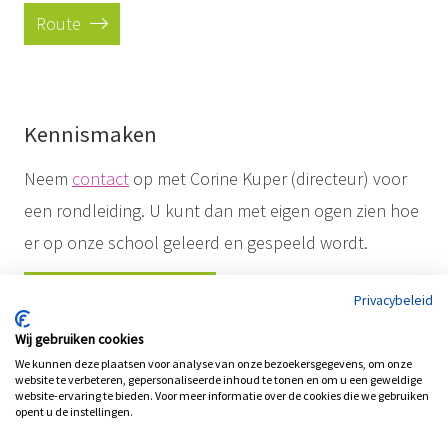
Route
Kennismaken
Neem
contact
op met Corine Kuper (directeur) voor
een rondleiding. U kunt dan met eigen ogen zien hoe
er op onze school geleerd en gespeeld wordt.
Maak een afspraak
Privacybeleid
Wij gebruiken cookies
We kunnen deze plaatsen voor analyse van onze bezoekersgegevens, om onze
website te verbeteren, gepersonaliseerde inhoud te tonen en om u een geweldige
website-ervaring te bieden. Voor meer informatie over de cookies die we gebruiken
opent u de instellingen.