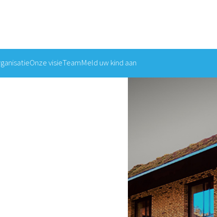
ganisatie
Onze visie
Team
Meld uw kind aan